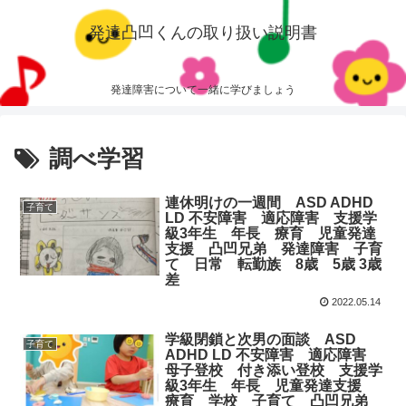
発達凸凹くんの取り扱い説明書
発達障害について一緒に学びましょう
調べ学習
連休明けの一週間 ASD ADHD
子育て
LD 不安障害 適応障害 支援学
級3年生 年長 療育 児童発達
支援 凸凹兄弟 発達障害 子育
て 日常 転勤族 8歳 5歳 3歳
差
2022.05.14
学級閉鎖と次男の面談 ASD
子育て
ADHD LD 不安障害 適応障害
母子登校 付き添い登校 支援学
級3年生 年長 児童発達支援
療育 学校 子育て 凸凹兄弟