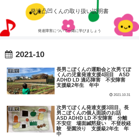
発達凸凹くんの取り扱い説明書
発達障害について一緒に学びましょう
2021-10
長男こぽくんの運動会と次男てぽ
子育て
くんの児童発達支援4回目 ASD
ADHD LD 適応障害 不安障害
支援級2年生 年中
2021.10.31
次男てぽくん発達支援3回目、長
子育て
男こぽくんの個人面談のお話
ASD ADHD LD 不安障害 分離
不安症 場面緘黙疑い 不登校経
験 登園渋り 支援級2年生 年
中