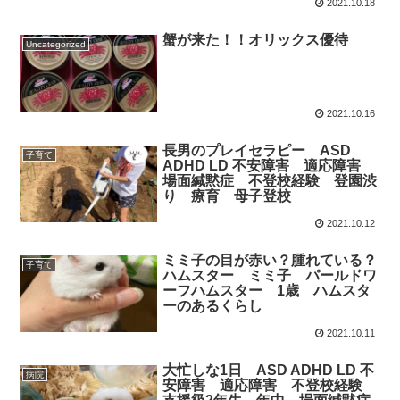
2021.10.18
蟹が来た！！オリックス優待
Uncategorized
2021.10.16
長男のプレイセラピー ASD
子育て
ADHD LD 不安障害 適応障害
場面緘黙症 不登校経験 登園渋
り 療育 母子登校
2021.10.12
ミミ子の目が赤い？腫れている？
子育て
ハムスター ミミ子 パールドワ
ーフハムスター 1歳 ハムスタ
ーのあるくらし
2021.10.11
大忙しな1日 ASD ADHD LD 不
病院
安障害 適応障害 不登校経験