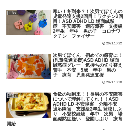
寒い！冬到来？！次男てぽくんの
子育て
児童発達支援2回目！ワクチン2回
目！ASD ADHD LD 場面緘黙
症 不安障害 適応障害 支援級
2年生 年中 男の子 コロナワ
クチン ファイザー
2021.10.22
次男てぽくん 初めての療育に！
子育て
(児童発達支援)ASD ADHD 場面
緘黙症グレー 気持ちの切り替え
苦手 不安 5歳 年中 男の
子 療育 児童発達支援
2021.10.20
食欲の秋到来！！長男の不安障害
子育て
について理解してくれ！！ASD
ADHD LD 不安障害 分離不安
適応障害 支援級2年生 登校しぶ
り 不登校経験 年中 次男 場
面緘黙症疑い 登園しぶり 療育
開始