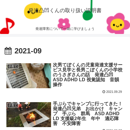
発達凸凹くんの取り扱い説明書
発達障害について一緒に学びましょう
2021-09
次男てぽくんの児童発達支援サー
子育て
ビス見学と長男こぽくんの小学校
のうさぎさんの話 発達凸凹
ASD ADHD LD 視覚認知 音韻
操作
2021.09.29
手ぶらでキャンプに行ってきた！
子育て
発達凸凹兄弟 お出かけ キャン
プ 手ぶら 群馬 ASD ADHD
LD 支援級2年生 年中 適応障
害 不安障害