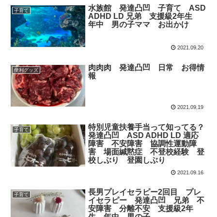
水族館 発達凸凹 子育て ASD
子育て
ADHD LD 兄弟 支援級2年生
年中 男の子ママ お出かけ
2021.09.20
肉肉肉 発達凸凹 日常 お得情
便利グッズ
報
2021.09.19
特別児童扶養手当って知ってる？
子育て
発達凸凹 ASD ADHD LD 適応
障害 不安障害 協調性運動障
害 場面緘黙症 不登校経験 登
校しぶり 登園しぶり
2021.09.16
長男プレイセラピー2回目 プレ
子育て
イセラピー 発達凸凹 兄弟 不
安障害 分離不安 支援級2年
生 年中 男の子