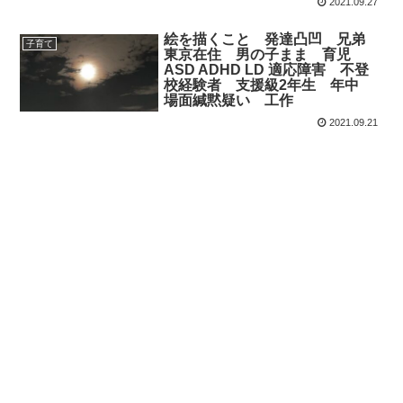
2021.09.27
絵を描くこと 発達凸凹 兄弟
子育て
東京在住 男の子まま 育児
ASD ADHD LD 適応障害 不登
校経験者 支援級2年生 年中
場面緘黙疑い 工作
2021.09.21