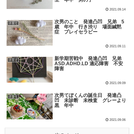
2021.09.14
次男のこと 発達凸凹 兄弟 5
子育て
歳 年中 行き渋り 場面緘黙
症 プレイセラピー
2021.09.11
新学期苦戦中 発達凸凹 兄弟
子育て
ASD.ADHD.LD 適応障害 不安
障害
2021.09.09
次男てぽくんの誕生日 発達凸
子育て
凹 未診断 未検査 グレーより
黒 年中
2021.09.06