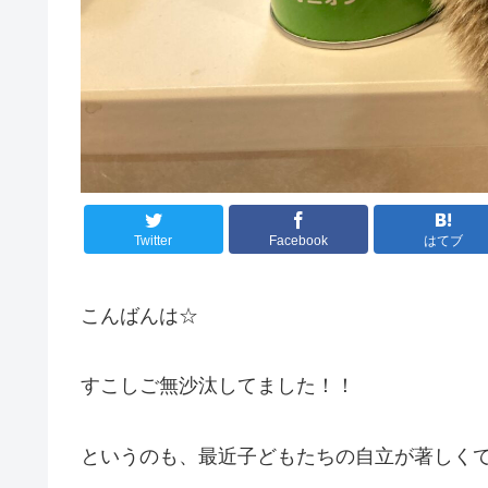
Twitter
Facebook
はてブ
こんばんは☆
すこしご無沙汰してました！！
というのも、最近子どもたちの自立が著しく