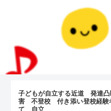
子どもが自立する近道 発達凸凹 
害 不登校 付き添い登校経験
て 自立