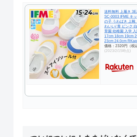
送料無料 上履き 3
SC-0003 IFME
の子 うわばき 上靴
わいい/ 青 ピンク 白
育園 幼稚園 入学 入園
17cm 18cm 19cm 
23cm 24.0cm RKa
価格：2320円（税
(2023/2/15時点)