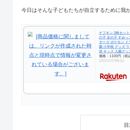
今日はそんな子どもたちが自立するために我
ナフキン 3枚セット
の子 女の子 すみ
ターズ ポケモン ド
園 小学校 グッズ ラ
供 キッズ 入園グッ
価格：1100円（税
(2023/2/15時点)
目