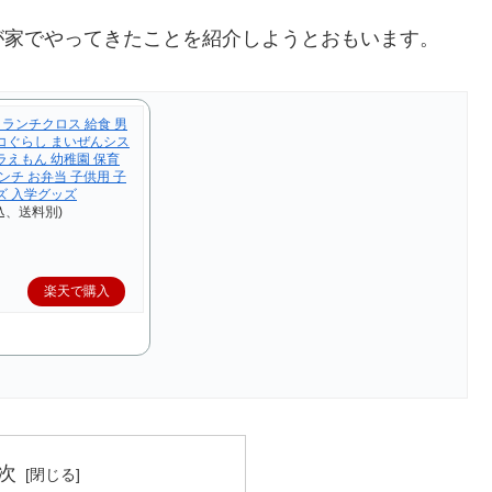
が家でやってきたことを紹介しようとおもいます。
 ランチクロス 給食 男
っコぐらし まいぜんシス
ラえもん 幼稚園 保育
ンチ お弁当 子供用 子
ズ 入学グッズ
込、送料別)
楽天で購入
次