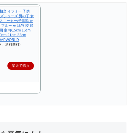
E相当 イフミー 子供
 キッズシューズ 男の子 女
 スニーカー/子供靴 か
 ブルー 黄 緑/学校 保
 室内/15cm 16cm
20cm 21cm 22cm
p/APWORLD
込、送料無料)
楽天で購入