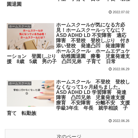
園退園
2022.07.02
ホームスクールが気になる方必
ホームスクール
見！ホームスクールってなに？
ASD ADHD LD 不安障害 適応
障害 不登校 登校しぶり 付き
添い登校 発達凸凹 発達障害
ホールスクール ホームエデュケ
ーション 登園しぶり 幼稚園退園 療養 児童発達支
援 8歳 5歳 男の子 凸凹兄弟 子育て 日常
2022.06.29
ホームスクール 不登校 登校し
ホームスクール
なくなって1ヶ月経ちました。
ASD ADHD LD 学習障害 発達
障害 凸凹兄弟 児童発達支援
療育 不安障害 分離不安 支援
学級3年生 年長 就学相談 子
育て 転勤族
2022.06.26
次のページ