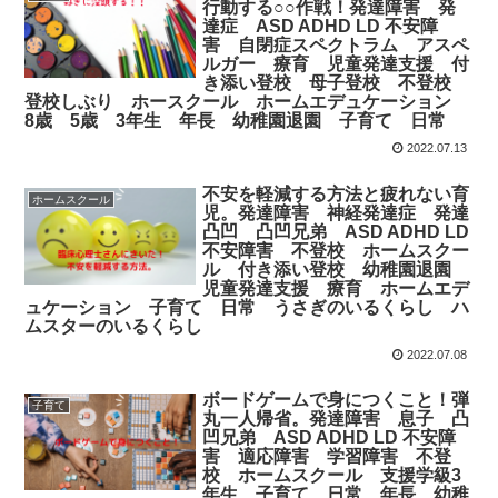
行動する○○作戦！発達障害 発
達症 ASD ADHD LD 不安障
害 自閉症スペクトラム アスペ
ルガー 療育 児童発達支援 付
き添い登校 母子登校 不登校
登校しぶり ホースクール ホームエデュケーション
8歳 5歳 3年生 年長 幼稚園退園 子育て 日常
2022.07.13
不安を軽減する方法と疲れない育
ホームスクール
児。発達障害 神経発達症 発達
凸凹 凸凹兄弟 ASD ADHD LD
不安障害 不登校 ホームスクー
ル 付き添い登校 幼稚園退園
児童発達支援 療育 ホームエデ
ュケーション 子育て 日常 うさぎのいるくらし ハ
ムスターのいるくらし
2022.07.08
ボードゲームで身につくこと！弾
子育て
丸一人帰省。発達障害 息子 凸
凹兄弟 ASD ADHD LD 不安障
害 適応障害 学習障害 不登
校 ホームスクール 支援学級3
年生 子育て 日常 年長 幼稚