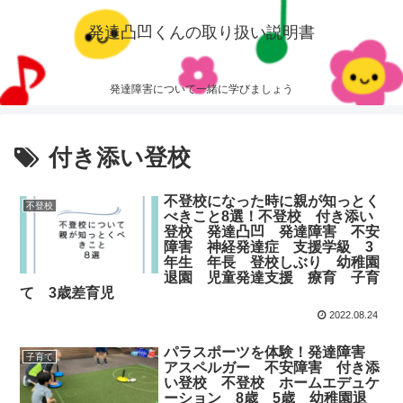
発達凸凹くんの取り扱い説明書
発達障害について一緒に学びましょう
付き添い登校
不登校になった時に親が知っとく
不登校
べきこと8選！不登校 付き添い
登校 発達凸凹 発達障害 不安
障害 神経発達症 支援学級 3
年生 年長 登校しぶり 幼稚園
退園 児童発達支援 療育 子育
て 3歳差育児
2022.08.24
パラスポーツを体験！発達障害
子育て
アスペルガー 不安障害 付き添
い登校 不登校 ホームエデュケ
ーション 8歳 5歳 幼稚園退