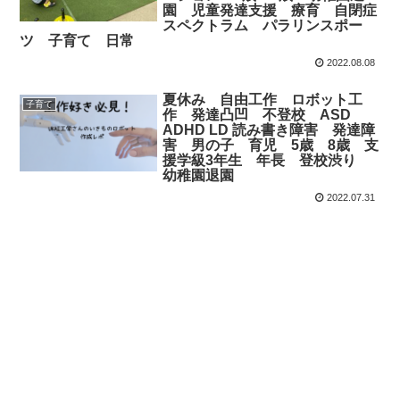
園 児童発達支援 療育 自閉症
スペクトラム パラリンスポー
ツ 子育て 日常
2022.08.08
夏休み 自由工作 ロボット工
子育て
作 発達凸凹 不登校 ASD
ADHD LD 読み書き障害 発達障
害 男の子 育児 5歳 8歳 支
援学級3年生 年長 登校渋り
幼稚園退園
2022.07.31