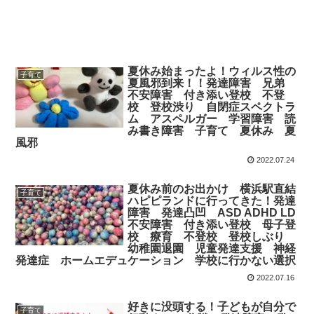
夏休み始まったよ！ウィルス性の
子育て
夏風邪到来！！発達障害 兄弟
不安障害 付き添い登校 不登
校 登校渋り 自閉症スペクトラ
ム アスペルガー 学習障害 読
み書き障害 子育て 夏休み 夏
風邪
2022.07.24
夏休み前のお出かけ 横浜駅直結
子育て
ハピピランドに行ってきた！発達
障害 発達凸凹 ASD ADHD LD
不安障害 付き添い登校 母子登
校 療育 不登校 登校しぶり
幼稚園退園 児童発達支援 神経
発達症 ホームエデュケーション 学校に行かない選択
2022.07.16
好きに没頭する！子どもが自分で
子育て