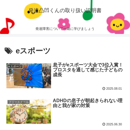
発達凸凹くんの取り扱い説明書
発達障害について一緒に学びましょう
eスポーツ
息子がeスポーツ大会で3位入賞！
eスポーツ
ブロスタを通して感じた子どもの
成長
2025.08.01
ADHDの息子が朝起きられない理
フリースクール
由と我が家の対策
2025.06.30