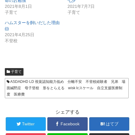
命のお勉強
七夕
2021年8月1日
2021年7月7日
子育て
子育て
ハムスターを飼いだした理由
🐹
2021年4月25日
不登校
子育て
ASDADHD LD 視覚認知能力低め 分離不安 不登校経験者 兄弟 場
面緘黙症 母子登校 形をとらえる wisk lcスケール 自立支援医療制
度 医療費
シェアする
Twitter
Facebook
はてブ