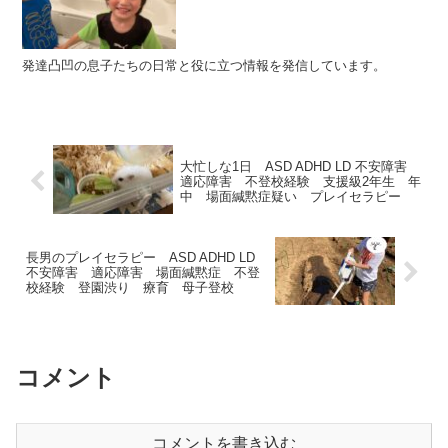
発達凸凹の息子たちの日常と役に立つ情報を発信しています。
大忙しな1日 ASD ADHD LD 不安障害
適応障害 不登校経験 支援級2年生 年
中 場面緘黙症疑い プレイセラピー
長男のプレイセラピー ASD ADHD LD
不安障害 適応障害 場面緘黙症 不登
校経験 登園渋り 療育 母子登校
コメント
コメントを書き込む