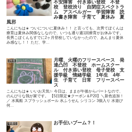
不安障害 付き添い登校 不登
校 登校渋り 自閉症スペクトラ
ム アスペルガー 学習障害 読
み書き障害 子育て 夏休み 夏
風邪
こんにちは☀️ ついについに夏休み！！ と言っても、次男てぽくんは
療育は夏休み関係なしなので、いつも通り週1回療育がお休みです。
長男こぽくんもすでに2ヶ月登校していなかったので、あんまり夏休
み感なし！！ ただ、学...
月曜、火曜のフリースペース 発
1年生
達凸凹 不登校 ホームスクー
ル 付き添い登校 母子登校 支
援学級 情緒学級 1年生 4年
生 子育て 日常 フリースペー
ス
こんにちは☀️ いいお天気✨ 今日は、ままが午後からパートなので、
のんびりな我が家です。 【5日限定★クーポン＆P20】＼新色追加！
／ 水風船 スプラッシュボール 水ふうせん シリコン 3個入り 水遊び
何...
お手伝いブーム？！
子育て