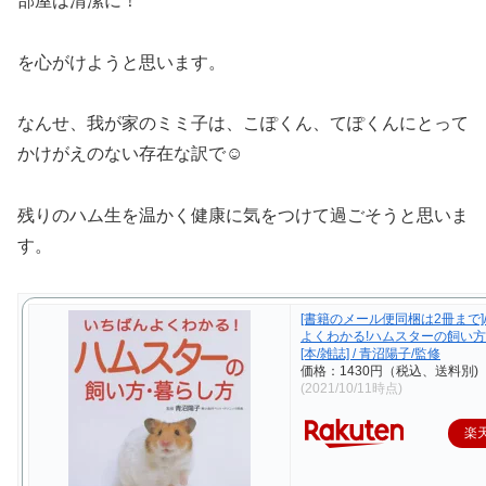
部屋は清潔に！
を心がけようと思います。
なんせ、我が家のミミ子は、こぽくん、てぽくんにとって
かけがえのない存在な訳で☺︎
残りのハム生を温かく健康に気をつけて過ごそうと思いま
す。
[書籍のメール便同梱は2冊まで]
よくわかる!ハムスターの飼い
[本/雑誌] / 青沼陽子/監修
価格：1430円（税込、送料別)
(2021/10/11時点)
楽