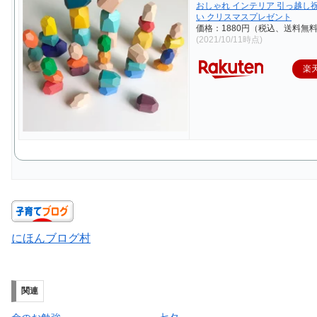
おしゃれ インテリア 引っ越し
い クリスマスプレゼント
価格：1880円（税込、送料無料
(2021/10/11時点)
楽
にほんブログ村
関連