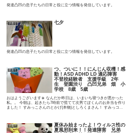
発達凸凹の息子たちの日常と役に立つ情報を発信しています。
七夕
子育て
発達凸凹の息子たちの日常と役に立つ情報を発信しています。
つ、ついに！！にんじん収穫！感
子育て
動！ASD ADHD LD 適応障害
不登校経験者 支援学級 2年
生 登園渋り 凸凹兄弟 畑 小
学校 8歳 5歳
おはようございます☀️ なんだか昨日は、いまいち寝つきが悪かった
私。。 今朝は、起きたら7時前で慌てて次男てぽくんのお弁当を作り
ました！ すみっこさんのとかげ(本物)としろくまさん！ すみっコ...
夏休み始まったよ！ウィルス性の
子育て
夏風邪到来！！発達障害 兄弟