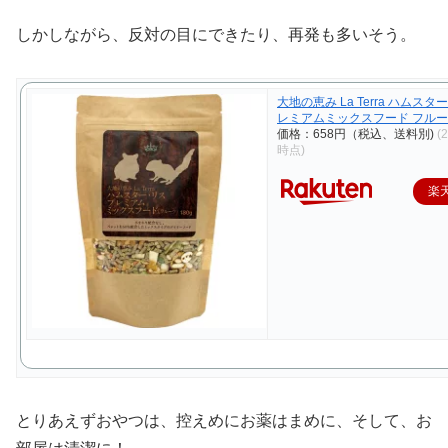
しかしながら、反対の目にできたり、再発も多いそう。
大地の恵み La Terra ハムスタ
レミアムミックスフード フルーツ
価格：658円（税込、送料別)
(
時点)
楽
とりあえずおやつは、控えめにお薬はまめに、そして、お