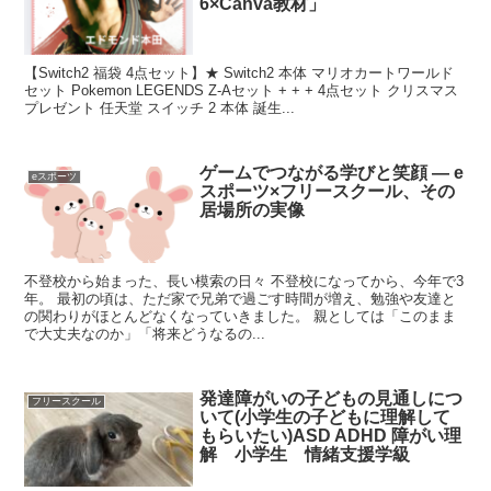
6×Canva教材」
【Switch2 福袋 4点セット】★ Switch2 本体 マリオカートワールド
セット Pokemon LEGENDS Z-Aセット + + + 4点セット クリスマス
プレゼント 任天堂 スイッチ 2 本体 誕生...
ゲームでつながる学びと笑顔 ― e
eスポーツ
スポーツ×フリースクール、その
居場所の実像
不登校から始まった、長い模索の日々 不登校になってから、今年で3
年。 最初の頃は、ただ家で兄弟で過ごす時間が増え、勉強や友達と
の関わりがほとんどなくなっていきました。 親としては「このまま
で大丈夫なのか」「将来どうなるの...
発達障がいの子どもの見通しにつ
フリースクール
いて(小学生の子どもに理解して
もらいたい)ASD ADHD 障がい理
解 小学生 情緒支援学級