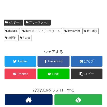
eスポーツ
フリースクール
#ADHD
#eスポーツフリースクール
#valorant
#不登校
#優勝
#大会
シェアする
Twitter
Facebook
はてブ
Pocket
LINE
コピー
2yujyu16をフォローする