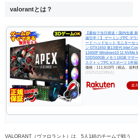
valorantとは？
【最短で当日発送！国内生産 新
値引中！】 ゲーミングPC マウ
ード ヘッドセット モニターセ
ン GTX1650 第13世代 Intel Cor
13400F Windows10 11 NVMe 
SSD500GB メモリ16GB マザ
スクトップPC eスポーツ 1年保
価格：111,910円（税込、送料
(2025/12/22時点)
楽
VALORANT（ヴァロラント）は、5人1組のチームで戦う