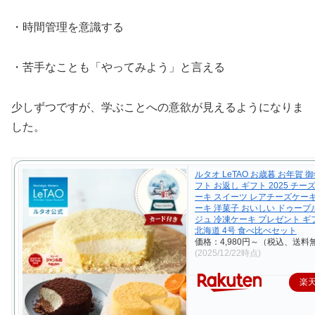
・時間管理を意識する
・苦手なことも「やってみよう」と言える
少しずつですが、学ぶことへの意欲が見えるようになりま
した。
ルタオ LeTAO お歳暮 お年賀 
フト お返し ギフト 2025 チー
ーキ スイーツ レアチーズケー
ーキ 洋菓子 おいしい ドゥー
ジュ 冷凍ケーキ プレゼント ギ
北海道 4号 食べ比べセット
価格：4,980円～（税込、送料無
(2025/12/22時点)
楽