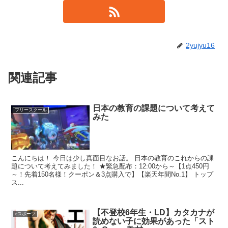
2yujyu16
関連記事
日本の教育の課題について考えて
フリースクール
みた
こんにちは！ 今日は少し真面目なお話。 日本の教育のこれからの課
題について考えてみました！ ★緊急配布：12:00から～【1点450円
～！先着150名様！クーポン＆3点購入で】【楽天年間No.1】 トップ
ス...
【不登校6年生・LD】カタカナが
eスポーツ
読めない子に効果があった「スト