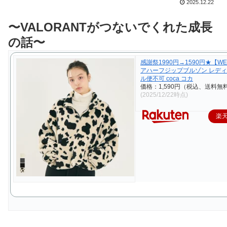
2025.12.22
〜VALORANTがつないでくれた成長
の話〜
感謝祭1990円→1590円★【W
アハーフジップブルゾン レディ
ル便不可 coca コカ
価格：1,590円（税込、送料無料
(2025/12/22時点)
楽