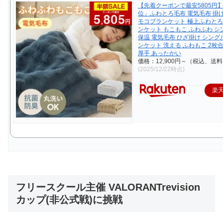
【先着クーポンで最安5805円
位」ふわとろ毛布 電気毛布 掛
モコブランケット 極上ふわとろ
ンケット もこもこ ふわふわ シ
保温 電気毛布 ひざ掛け シング
ンケット 洗える ふわもこ 2枚
厚手 あったかい
価格：12,900円～（税込、送料
(2025/12/22時点)
楽
フリースクール主催 VALORANTrevision
カップ(非公式戦)に挑戦