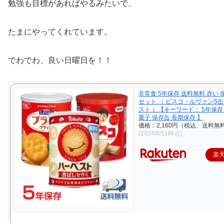
勉強も目標があればやるみたいで、
たまにやってくれています。
でわでわ、良い日曜日を！！
非常食 5年保存 送料無料 赤い 
セット （ ビスコ・ルヴァンS
スト ）【キーワード： 5年保存
菓子 保存缶 長期保存 】
価格：2,160円（税込、送料無料
(2024/8/11時点)
楽