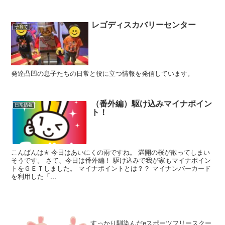
レゴディスカバリーセンター
子育て
発達凸凹の息子たちの日常と役に立つ情報を発信しています。
（番外編）駆け込みマイナポイン
日常情報
ト！
こんばんは✭ 今日はあいにくの雨ですね。 満開の桜が散ってしまい
そうです。 さて、今日は番外編！ 駆け込みで我が家もマイナポイン
トをＧＥＴしました。 マイナポイントとは？？ マイナンバーカード
を利用した「...
すっかり馴染んだeスポーツフリースクー