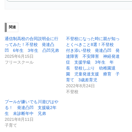
関連
通信制高校の合同説明会に行
不登校になった時に親が知っ
ってみた！不登校 発達凸
とくべきこと8選！不登校
凹 6年生 3年生 凸凹兄弟
付き添い登校 発達凸凹 発
2025年6月15日
達障害 不安障害 神経発達
フリースクール
症 支援学級 3年生 年
長 登校しぶり 幼稚園退
園 児童発達支援 療育 子
育て 3歳差育児
2022年8月24日
不登校
プールが嫌いでも川遊びはや
る！ 発達凸凹 支援級2年
生 未診断年中 兄弟
2021年8月11日
子育て