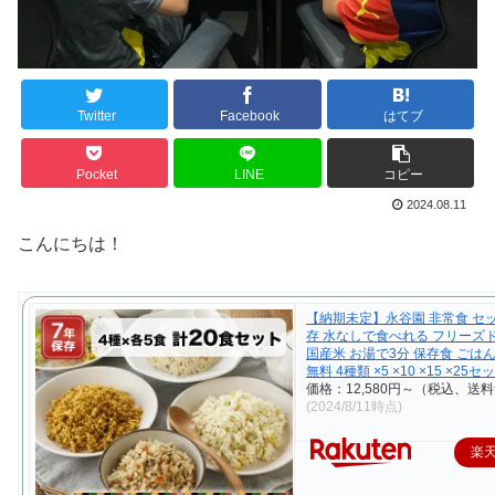
Twitter
Facebook
はてブ
Pocket
LINE
コピー
2024.08.11
こんにちは！
【納期未定】永谷園 非常食 セッ
存 水なしで食べれる フリーズ
国産米 お湯で3分 保存食 ごはん
無料 4種類 ×5 ×10 ×15 ×25セ
価格：12,580円～（税込、送料
(2024/8/11時点)
楽