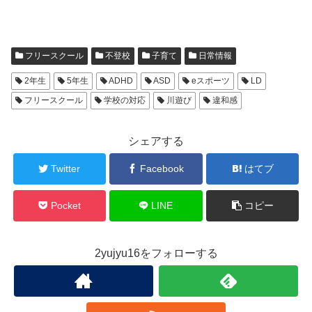
フリースクール
不登校
子育て
日常情報
2年生
5年生
ADHD
ASD
eスポーツ
LD
フリースクール
学校の対応
川遊び
違和感
シェアする
Twitter
Facebook
はてブ
Pocket
LINE
コピー
2yujyu16をフォローする