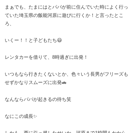
まぁでも、たまにはとパパが前に住んでいた時によく行っ
ていた埼玉県の飯能河原に遊びに行くか！と言ったとこ
ろ、
いくー！！と子どもたち😃
レンタカーを借りて、8時過ぎに出発！
いつもなら行きたくないとか、色々いう長男がフリーズも
せずかなりスムーズに出発🚗
なんならパパが起きるの待ち笑
なにこの成長✨
しかも、西に引っ越したせいか、河原まで1時間もかから