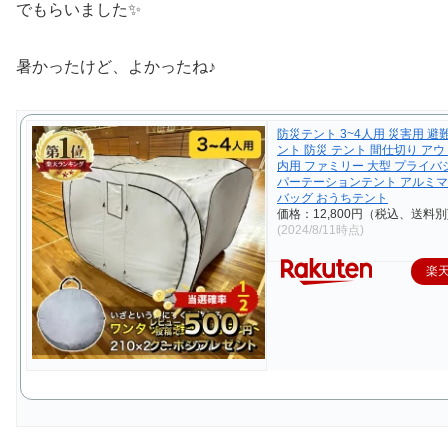
でもらいました✨
暑かったけど、よかったね♪
防災テント 3~4人用 災害用 避
ント 防災 テント 間仕切り アウ
内用 ファミリー 大型 プライ
パーテーションテント アルミマ
バッグ おうちテント
価格：12,800円（税込、送料別
(2024/8/11時点)
楽