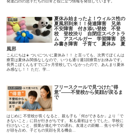
発達凸凹の息子たちの日常と役に立つ情報を発信しています。
夏休み始まったよ！ウィルス性の
子育て
夏風邪到来！！発達障害 兄弟
不安障害 付き添い登校 不登
校 登校渋り 自閉症スペクトラ
ム アスペルガー 学習障害 読
み書き障害 子育て 夏休み 夏
風邪
こんにちは☀️ ついについに夏休み！！ と言っても、次男てぽくんは
療育は夏休み関係なしなので、いつも通り週1回療育がお休みです。
長男こぽくんもすでに2ヶ月登校していなかったので、あんまり夏休
み感なし！！ ただ、学...
フリースクールで見つけた“得
eスポーツ
意”——不登校から笑顔が戻るま
で
はじめに 不登校が長くなると、親も子も「何ができるか」より「で
きないこと」に目が行きがちです。 私も最初はそうでした。学校に
行けないこと、授業が進む中での遅れ、友達との距離… 焦りや不安
が頭を占め、子どもの笑顔を見る機会...