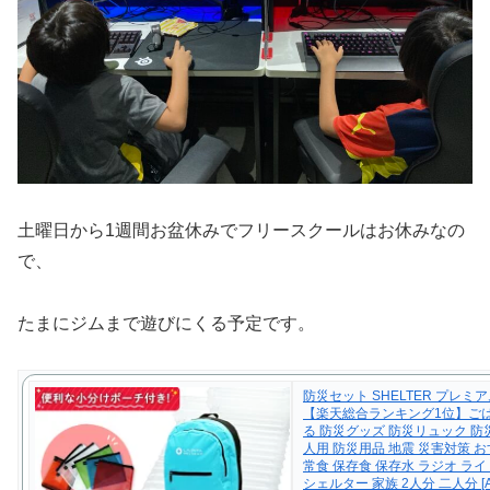
土曜日から1週間お盆休みでフリースクールはお休みなの
で、
たまにジムまで遊びにくる予定です。
防災セット SHELTER プレミア
【楽天総合ランキング1位】ご
る 防災グッズ 防災リュック 防
人用 防災用品 地震 災害対策 お
常食 保存食 保存水 ラジオ ライ
シェルター 家族 2人分 二人分 [A