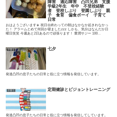
障害 適応障害 凸凹兄弟 支援
学級2年生 年中 不登校経験
者 登校しぶり 登園しぶり 親
子 食育 偏食ボーイ 子育て
日常
おはようございます☀️ 祝日㊗️終わっての朝はなかなか起きれなかっ
た！ アラームとめて何回か寝ましたzzz しかも、気分はなんだか日
曜日笑笑 今週あと2日あるので頑張ります！ 豊潤サジー 100...
七夕
子育て
発達凸凹の息子たちの日常と役に立つ情報を発信しています。
定期健診とピジョントレーニング
子育て
発達凸凹の息子たちの日常と役に立つ情報を発信してしています。