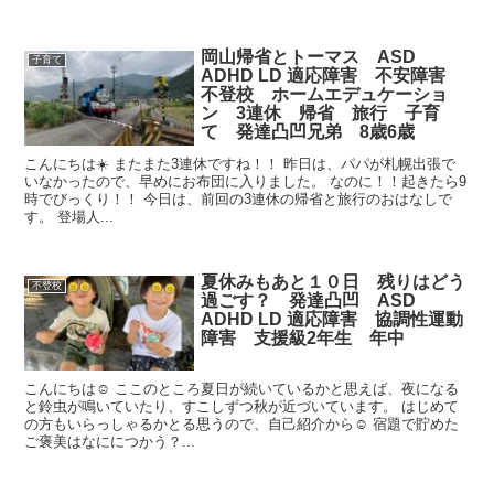
岡山帰省とトーマス ASD
子育て
ADHD LD 適応障害 不安障害
不登校 ホームエデュケーショ
ン 3連休 帰省 旅行 子育
て 発達凸凹兄弟 8歳6歳
こんにちは☀️ またまた3連休ですね！！ 昨日は、パパが札幌出張で
いなかったので、早めにお布団に入りました。 なのに！！起きたら9
時でびっくり！！ 今日は、前回の3連休の帰省と旅行のおはなしで
す。 登場人...
夏休みもあと１０日 残りはどう
不登校
過ごす？ 発達凸凹 ASD
ADHD LD 適応障害 協調性運動
障害 支援級2年生 年中
こんにちは☺︎ ここのところ夏日が続いているかと思えば、夜になる
と鈴虫が鳴いていたり、すこしずつ秋が近づいています。 はじめて
の方もいらっしゃるかとる思うので、自己紹介から☺︎ 宿題で貯めた
ご褒美はなににつかう？...