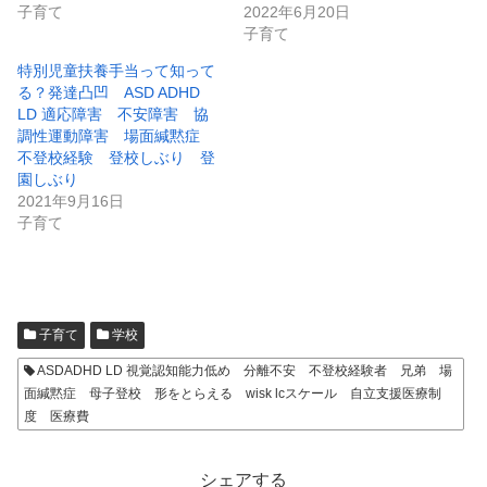
子育て
2022年6月20日
子育て
特別児童扶養手当って知って
る？発達凸凹 ASD ADHD
LD 適応障害 不安障害 協
調性運動障害 場面緘黙症
不登校経験 登校しぶり 登
園しぶり
2021年9月16日
子育て
子育て
学校
ASDADHD LD 視覚認知能力低め 分離不安 不登校経験者 兄弟 場
面緘黙症 母子登校 形をとらえる wisk lcスケール 自立支援医療制
度 医療費
シェアする