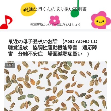
発達凸凹くんの取り扱い説明書
発達障害について一緒に学びましょう
最近の母子登校のお話 (ASD ADHD LD
聴覚過敏 協調性運動機能障害 適応障
害 分離不安症 場面緘黙症疑い )
子育て