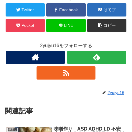
Twitter
Facebook
はてブ
Pocket
LINE
コピー
2yujyu16をフォローする
2yujyu16
関連記事
味噌作り ASD ADHD LD 不安
子育て