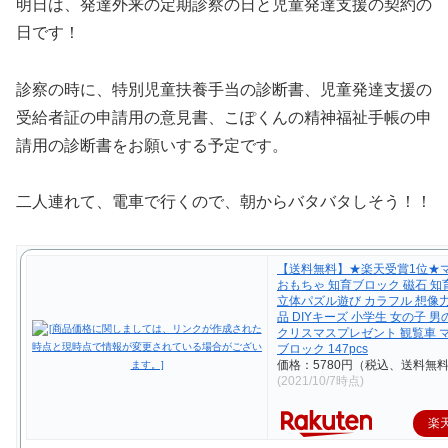
明日は、発達外来の定期診察の日と児童発達支援の契約の
日です！
診察の時に、特別児童扶養手当の診断書、児童発達支援の
受給者証の申請用の意見書、こぽくんの精神福祉手帳の申
請用の診断書をお願いする予定です。
二人連れて、電車で行くので、朝からバタバタしそう！！
【送料無料】★楽天受賞1位★
おもちゃ 知育ブロック 磁石 知育
立体パズル遊び カラフル 想像力
品 DIYキーズ 小学生 女の子 男
クリスマスプレゼント 観覧車 
ブロック 147pcs
価格：5780円（税込、送料無料
(2021/10/7時点)
楽