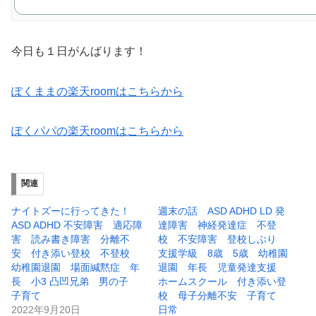
今日も１日がんばります！
ぽくままの楽天roomはこちらから
ぽくパパの楽天roomはこちらから
関連
ナイトズーに行ってきた！
週末の話 ASD ADHD LD 発
ASD ADHD 不安障害 適応障
達障害 神経発達症 不登
害 読み書き障害 分離不
校 不安障害 登校しぶり
安 付き添い登校 不登校
支援学級 8歳 5歳 幼稚園
幼稚園退園 場面緘黙症 年
退園 年長 児童発達支援
長 小3 凸凹兄弟 男の子
ホームスクール 付き添い登
子育て
校 母子分離不安 子育て
2022年9月20日
日常