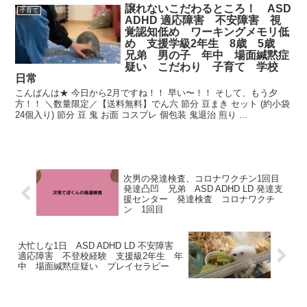
譲れないこだわるところ！ ASD
子育て
ADHD 適応障害 不安障害 視
覚認知低め ワーキングメモリ低
め 支援学級2年生 8歳 5歳
兄弟 男の子 年中 場面緘黙症
疑い こだわり 子育て 学校
日常
こんばんは★ 今日から2月ですね！！ 早い〜！！ そして、もう夕
方！！ ＼数量限定／【送料無料】でん六 節分 豆まき セット (約小袋
24個入り) 節分 豆 鬼 お面 コスプレ 個包装 鬼退治 煎り ...
次男の発達検査、コロナワクチン1回目
発達凸凹 兄弟 ASD ADHD LD 発達支
援センター 発達検査 コロナワクチ
ン 1回目
大忙しな1日 ASD ADHD LD 不安障害
適応障害 不登校経験 支援級2年生 年
中 場面緘黙症疑い プレイセラピー