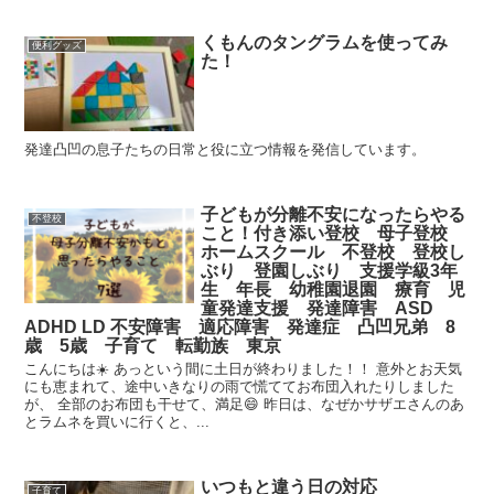
くもんのタングラムを使ってみ
便利グッズ
た！
発達凸凹の息子たちの日常と役に立つ情報を発信しています。
子どもが分離不安になったらやる
不登校
こと！付き添い登校 母子登校
ホームスクール 不登校 登校し
ぶり 登園しぶり 支援学級3年
生 年長 幼稚園退園 療育 児
童発達支援 発達障害 ASD
ADHD LD 不安障害 適応障害 発達症 凸凹兄弟 8
歳 5歳 子育て 転勤族 東京
こんにちは☀️ あっという間に土日が終わりました！！ 意外とお天気
にも恵まれて、途中いきなりの雨で慌ててお布団入れたりしました
が、 全部のお布団も干せて、満足😄 昨日は、なぜかサザエさんのあ
とラムネを買いに行くと、...
いつもと違う日の対応
子育て