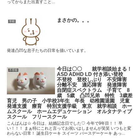
ってからまた出直すこと...
まさかの。。。
学校
発達凸凹な息子たちの日常を描いています。
今日は〇〇 就学相談始まる！
不登校
ASD ADHD LD 付き添い登校
不登校 登校しぶり 不安障害
分離不安 適応障害 発達障害
自閉症スペクトラム 子育て 8
歳 5歳 凸凹兄弟 特性 3歳差
育児 男の子 小学校3年生 年長 幼稚園退園 児童
発達支援 療育 特別支援学級 東京 就学相談 ホー
ムスクール ホームエデュケーション オルタナティブ
スクール フリースクール
こんばんは☆ 今日は、結婚記念日でした♡ 今年で9年目！！ 早
い！！！ まぁ特にこれと言ってお祝いはしませんが笑笑 いつもと変
わらない日常！ 誕生日ケーキ スイーツ バースデーケーキ あっ...