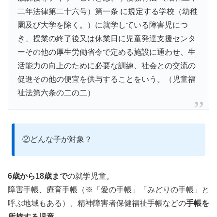
二年法律第二十六号）第一条 に規定する学校（幼稚
園及び大学を除く。）に就学している障害児につ
き、授業の終了後又は休業日に児童発達支援センタ
ーその他の厚生労働省令で定める施設に通わせ、生
活能力の向上のために必要な訓練、社会との交流の
促進その他の便宜を供与することをいう。（児童福
祉法第六条の二の二）
②どんな子が対象？
6歳から18歳まで
の就学児童。
障害手帳、療育手帳（※「愛の手帳」「みどりの手帳」と
呼ぶ地域もある）、精神障害者保健福祉手帳などの
手帳を
所持する児童
。