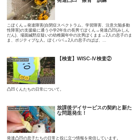
発達凸凹 療育 訓練
こぽくん→発達障害(自閉症スペクトラム、学習障害、注意欠陥多動
性障害)の支援級に通う小学2年生の長男てぽくん→発達凸凹(みしん
だん)、場面緘黙症疑いの幼稚園年中の次男ぽくまま→2人の息子のま
ま、ポジティブな人。ぽくパパ→2人の息子のぱぱ、...
【検査】WISC-Ⅳ検査②
Uncategorized
凸凹くんたちの日常について。
放課後デイサービスの契約と新た
Uncategorized
な問題発生！
発達凸凹の息子たちの日常と役に立つ情報を発信しています。