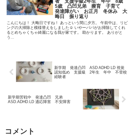
者 支援学級2年生 年中 8歳
5歳 凸凹兄弟 療育 子育て
発達障がい お正月 冬休み 大
晦日 振り返り
こんにちは！ 大晦日ですね！ あっという間に夕方。 午前中は、リビ
ングの大掃除と模様替えをしました☺︎ いやーパパがお掃除してくれ
るとめちゃくちゃ綺麗になる我が家です。 助かります。 ありがと
う...
新学期 発達凸凹 ASD ADHD LD 視覚
認知低め 支援級 2年生 年中 不登校
経験者
新学期苦戦中 発達凸凹 兄弟
ASD.ADHD.LD 適応障害 不安障害
コメント