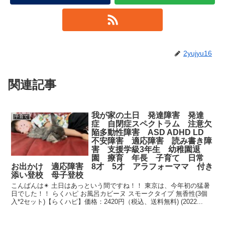
2yujyu16
関連記事
我が家の土日 発達障害 発達
子育て
症 自閉症スペクトラム 注意欠
陥多動性障害 ASD ADHD LD
不安障害 適応障害 読み書き障
害 支援学級3年生 幼稚園退
園 療育 年長 子育て 日常
お出かけ 適応障害 8才 5才 アラフォーママ 付き
添い登校 母子登校
こんばんは✴︎ 土日はあっという間ですね！！ 東京は、今年初の猛暑
日でした！！ らくハピ お風呂カビーヌ スモークタイプ 無香性(3個
入*2セット)【らくハピ】価格：2420円（税込、送料無料) (2022...