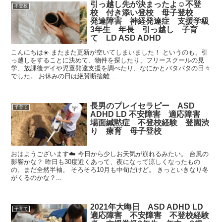
引っ越し先が決まったよ☺︎不登
不登校
校 付き添い登校 母子登校
発達障害 神経発達症 支援学級
3年生 年長 引っ越し 子育
て LD ASD ADHD
こんにちは☀️ またまた更新が空いてしまいました！ というのも、引
っ越しをすることに決めて、物件を探したり、フリースクールの見
学、放課後デイや児童発達支援を調べたり、なにかとバタバタの日々
でした。 お休みの日は絶賛断捨離...
長男のプレイセラピー ASD
子育て
ADHD LD 不安障害 適応障害
場面緘黙症 不登校経験 登園渋
り 療育 母子登校
おはようございます☁️ 今日から少しお天気が崩れるみたい。 台風の
影響かな？ 昨日も30度近くあって、夜になって涼しくなったもの
の、まだ全然半袖。 そろそろ10月も中旬だけど。 きっといきなり冬
がくるのかな？...
2021年大晦日 ASD ADHD LD
子育て
適応障害 不安障害 不登校経験