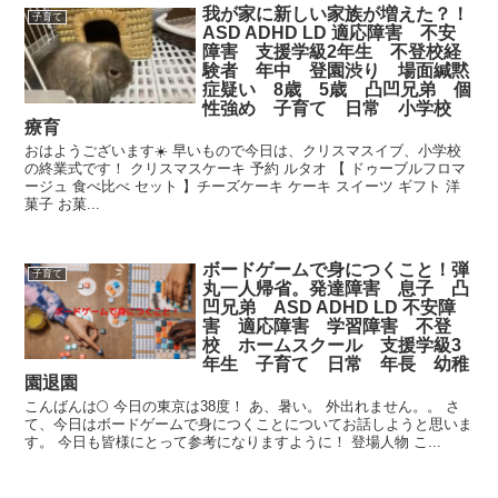
我が家に新しい家族が増えた？！
子育て
ASD ADHD LD 適応障害 不安
障害 支援学級2年生 不登校経
験者 年中 登園渋り 場面緘黙
症疑い 8歳 5歳 凸凹兄弟 個
性強め 子育て 日常 小学校
療育
おはようございます☀️ 早いもので今日は、クリスマスイブ、小学校
の終業式です！ クリスマスケーキ 予約 ルタオ 【 ドゥーブルフロマ
ージュ 食べ比べ セット 】チーズケーキ ケーキ スイーツ ギフト 洋
菓子 お菓...
ボードゲームで身につくこと！弾
子育て
丸一人帰省。発達障害 息子 凸
凹兄弟 ASD ADHD LD 不安障
害 適応障害 学習障害 不登
校 ホームスクール 支援学級3
年生 子育て 日常 年長 幼稚
園退園
こんばんは🌕 今日の東京は38度！ あ、暑い。 外出れません。。 さ
て、今日はボードゲームで身につくことについてお話しようと思いま
す。 今日も皆様にとって参考になりますように！ 登場人物 こ...