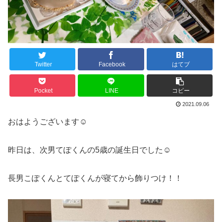
Twitter
Facebook
はてブ
Pocket
LINE
コピー
2021.09.06
おはようございます☺︎
昨日は、次男てぽくんの5歳の誕生日でした☺︎
長男こぽくんとてぽくんが寝てから飾りつけ！！