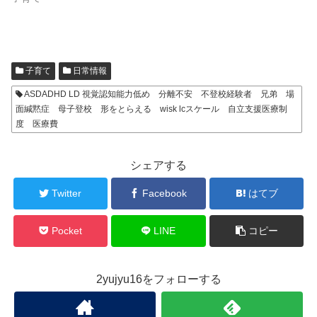
子育て
日常情報
ASDADHD LD 視覚認知能力低め 分離不安 不登校経験者 兄弟 場
面緘黙症 母子登校 形をとらえる wisk lcスケール 自立支援医療制
度 医療費
シェアする
Twitter
Facebook
はてブ
Pocket
LINE
コピー
2yujyu16をフォローする