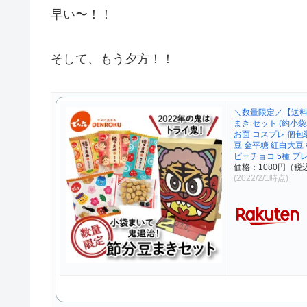
早い〜！！
そして、もう夕方！！
＼数量限定／【送料
まき セット (約小袋
お面 コスプレ 個包装
豆 金平糖 紅白大豆
ピーチョコ 5種 プ
価格：1080円（税
(2022/2/1時点)