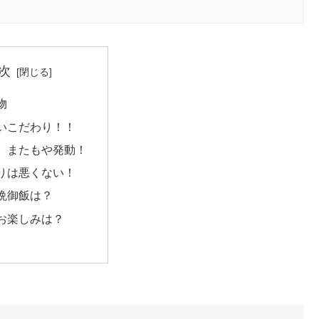
次
物
いこだわり！！
、またもや発動！
りは悪くない！
晩御飯は？
お楽しみは？