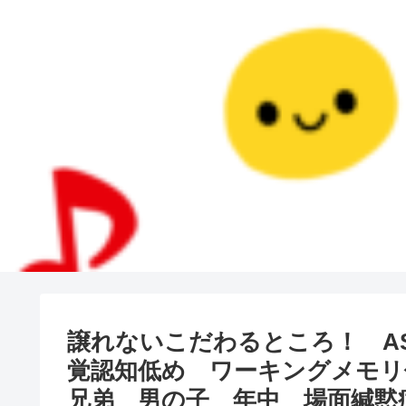
譲れないこだわるところ！ AS
覚認知低め ワーキングメモリ
兄弟 男の子 年中 場面緘